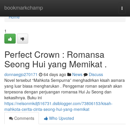
Home
bookmarkchamp
Togg
navi
Home
1
Perfect Crown : Romansa
Seong Hui yang Memikat .
donnaegjo270171
64 days ago
News
Discuss
Novel tersebut “Mahkota Sempurna” menghadirkan kisah asmara
yang luar biasa mengharukan . Penggemar roman sejarah akan
terpesona dengan perjuangan romansa Hui Ju Seong dan
kekasihnya. Buku ini
https://nelsonmkdj516731.dsiblogger.com/73806153/kisah-
mahkota-cerita-cinta-seong-hui-yang-memikat
Comments
Who Upvoted