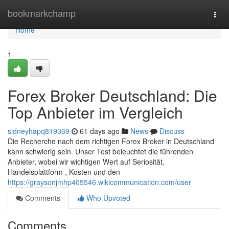
Home
bookmarkchamp
Togg
navi
Home
1
Forex Broker Deutschland: Die
Top Anbieter im Vergleich
sidneyhapq819369
61 days ago
News
Discuss
Die Recherche nach dem richtigen Forex Broker in Deutschland
kann schwierig sein. Unser Test beleuchtet die führenden
Anbieter, wobei wir wichtigen Wert auf Seriosität,
Handelsplattform , Kosten und den
https://graysonjmhp405546.wikicommunication.com/user
Comments
Who Upvoted
Comments