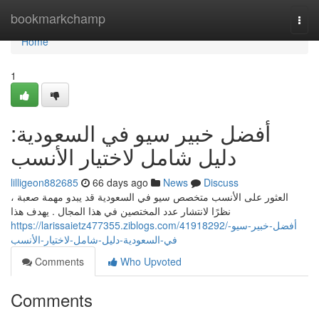
Home
bookmarkchamp
Togg
navi
Home
1
أفضل خبير سيو في السعودية:
دليل شامل لاختيار الأنسب
lilligeon882685
66 days ago
News
Discuss
العثور على الأنسب متخصص سيو في السعودية قد يبدو مهمة صعبة ،
نظرًا لانتشار عدد المختصين في هذا المجال . يهدف هذا
https://larissaietz477355.ziblogs.com/41918292/أفضل-خبير-سيو-
في-السعودية-دليل-شامل-لاختيار-الأنسب
Comments
Who Upvoted
Comments