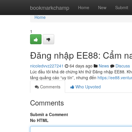
Home
bookmarkchamp
Home
New
Submit
Home
1
Đăng nhập EE88: Cẩm nan
nicoledvvz227241
64 days ago
News
Discuss
Lúc đầu tôi khá dè chừng khi thử Đăng nhập EE88. Khô
tảng quảng cáo “uy tín”, nhưng đến
https://ee88.vent
Comments
Who Upvoted
Comments
Submit a Comment
No HTML