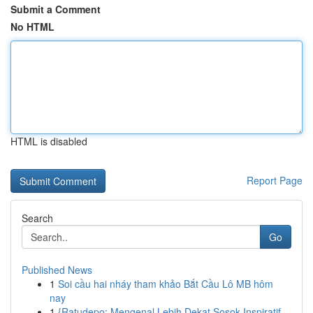
Submit a Comment
No HTML
HTML is disabled
Report Page
Search
Go
Published News
1
Soi cầu hai nháy tham khảo Bắt Cầu Lô MB hôm
nay
1
{Ratudepo: Mengenal Lebih Dekat Sosok Inspiratif