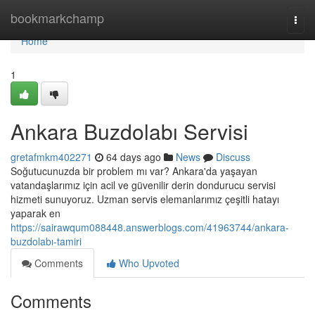
Home
bookmarkchamp
Togg
navi
Home
1
Ankara Buzdolabı Servisi
gretafmkm402271
64 days ago
News
Discuss
Soğutucunuzda bir problem mı var? Ankara'da yaşayan
vatandaşlarımız için acil ve güvenilir derin dondurucu servisi
hizmeti sunuyoruz. Uzman servis elemanlarımız çeşitli hatayı
yaparak en
https://sairawqum088448.answerblogs.com/41963744/ankara-
buzdolabı-tamiri
Comments
Who Upvoted
Comments