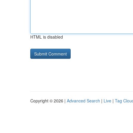
HTML is disabled
Copyright © 2026 |
Advanced Search
|
Live
|
Tag Clou