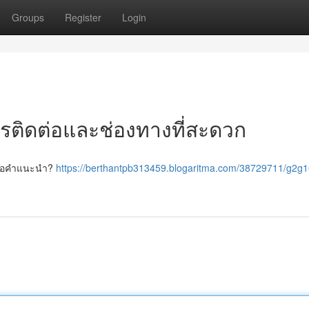
Groups
Register
Login
ารติดต่อและช่องทางที่สะดวก
จะขอคำแนะนำ?
https://berthantpb313459.blogaritma.com/38729711/g2g1