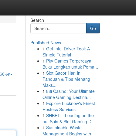
Search
Go
Published News
1
Get Intel Driver Tool: A
Simple Tutorial
1
Pkv Games Terpercaya:
Buku Lengkap untuk Pema...
1
Slot Gacor Hari Ini:
68k-ต-
Panduan & Tips Menang
Maks...
1
88i Casino: Your Ultimate
Online Gaming Destina...
1
Explore Lucknow's Finest
Hostess Services
1
SHBET – Leading on the
net Spin & Slot Gaming D...
1
Sustainable Waste
Management Begins with