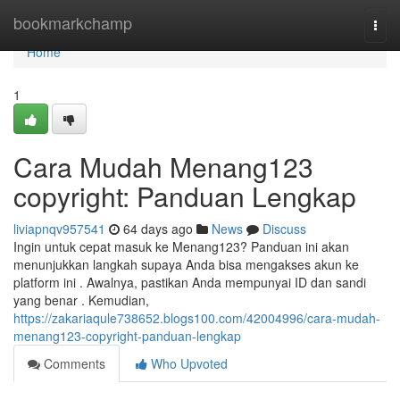
Home
bookmarkchamp
Togg
navi
Home
1
Cara Mudah Menang123
copyright: Panduan Lengkap
liviapnqv957541
64 days ago
News
Discuss
Ingin untuk cepat masuk ke Menang123? Panduan ini akan
menunjukkan langkah supaya Anda bisa mengakses akun ke
platform ini . Awalnya, pastikan Anda mempunyai ID dan sandi
yang benar . Kemudian,
https://zakariaqule738652.blogs100.com/42004996/cara-mudah-
menang123-copyright-panduan-lengkap
Comments
Who Upvoted