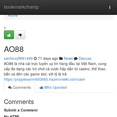
Home
bookmarkchamp
Togg
navi
Home
1
AO88
sachinxyff881489
77 days ago
News
Discuss
AO88 là nhà cái trực tuyến uy tín hàng đầu tại Việt Nam, cung
cấp đa dạng các trò chơi cá cược hấp dẫn từ casino, thể thao,
bắn cá đến các game slot, với tỷ lệ trả
https://poppieasnm693660.hazeronwiki.com/user
Comments
Who Upvoted
Comments
Submit a Comment
No HTML