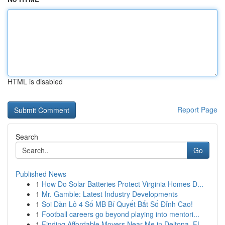
HTML is disabled
Report Page
Search
Go
Published News
1
How Do Solar Batteries Protect Virginia Homes D...
1
Mr. Gamble: Latest Industry Developments
1
Soi Dàn Lô 4 Số MB Bí Quyết Bắt Số Đỉnh Cao!
1
Football careers go beyond playing into mentori...
1
Finding Affordable Movers Near Me in Deltona, FL