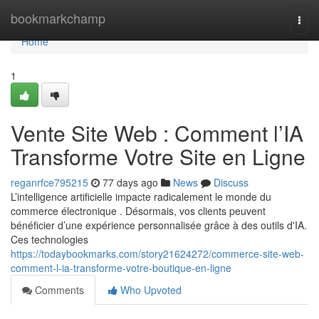
Home
bookmarkchamp
Togg
navi
Home
1
Vente Site Web : Comment l’IA
Transforme Votre Site en Ligne
reganrfce795215
77 days ago
News
Discuss
L’intelligence artificielle impacte radicalement le monde du
commerce électronique . Désormais, vos clients peuvent
bénéficier d’une expérience personnalisée grâce à des outils d'IA.
Ces technologies
https://todaybookmarks.com/story21624272/commerce-site-web-
comment-l-ia-transforme-votre-boutique-en-ligne
Comments
Who Upvoted