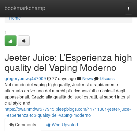
Home
bookmarkchamp
Togg
navi
Home
1
Jeeter Juice: L’Esperienza high
quality del Vaping Moderno
gregorybmwq447009
77 days ago
News
Discuss
Nel mondo del vaping high quality, Jeeter si è rapidamente
affermato arrive uno dei marchi più riconosciuti e richiesti dagli
appassionati. Grazie alla qualità dei suoi estratti, ai sapori intensi
e al style and
https://owainmdwr577945.bleepblogs.com/41711381/jeeter-juice-
l-esperienza-top-quality-del-vaping-moderno
Comments
Who Upvoted