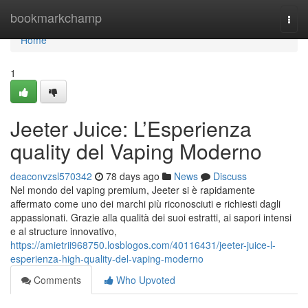
Home
bookmarkchamp
Togg
navi
Home
1
Jeeter Juice: L’Esperienza
quality del Vaping Moderno
deaconvzsl570342
78 days ago
News
Discuss
Nel mondo del vaping premium, Jeeter si è rapidamente
affermato come uno dei marchi più riconosciuti e richiesti dagli
appassionati. Grazie alla qualità dei suoi estratti, ai sapori intensi
e al structure innovativo,
https://amietrii968750.losblogos.com/40116431/jeeter-juice-l-
esperienza-high-quality-del-vaping-moderno
Comments
Who Upvoted