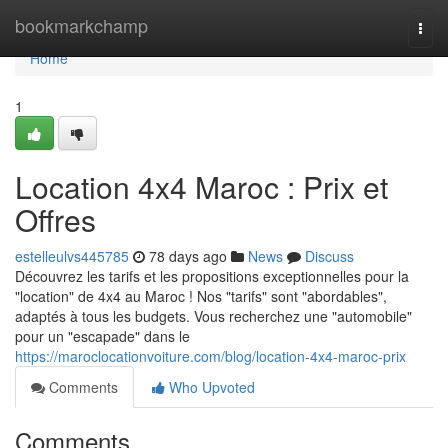
Home
bookmarkchamp
Togg
navi
Home
1
Location 4x4 Maroc : Prix et
Offres
estelleulvs445785
78 days ago
News
Discuss
Découvrez les tarifs et les propositions exceptionnelles pour la
"location" de 4x4 au Maroc ! Nos "tarifs" sont "abordables",
adaptés à tous les budgets. Vous recherchez une "automobile"
pour un "escapade" dans le
https://maroclocationvoiture.com/blog/location-4x4-maroc-prix
Comments
Who Upvoted
Comments