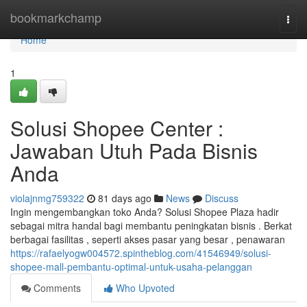
Home
bookmarkchamp
Togg
navi
Home
1
Solusi Shopee Center :
Jawaban Utuh Pada Bisnis
Anda
violajnmg759322
81 days ago
News
Discuss
Ingin mengembangkan toko Anda? Solusi Shopee Plaza hadir
sebagai mitra handal bagi membantu peningkatan bisnis . Berkat
berbagai fasilitas , seperti akses pasar yang besar , penawaran
https://rafaelyogw004572.spintheblog.com/41546949/solusi-
shopee-mall-pembantu-optimal-untuk-usaha-pelanggan
Comments
Who Upvoted