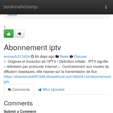
Home
bookmarkchamp
Togg
navi
Home
1
Abonnement iptv
aronevtz313424
84 days ago
News
Discuss
1. Origines et évolution de l’IPTV • Définition initiale : IPTV signifie
« télévision par protocole Internet ». Contrairement aux modes de
diffusion classiques, elle repose sur la transmission de flux
https://shaniahubd957288.diowebhost.com/96209142/abonnement-
iptv
Comments
Who Upvoted
Comments
Submit a Comment