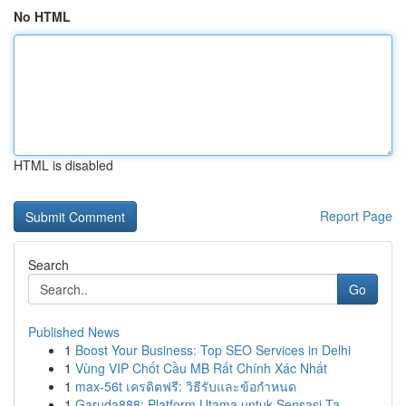
No HTML
HTML is disabled
Report Page
Search
Go
Published News
1
Boost Your Business: Top SEO Services in Delhi
1
Vùng VIP Chốt Cầu MB Rất Chính Xác Nhất
1
max-56t เครดิตฟรี: วิธีรับและข้อกำหนด
1
Garuda888: Platform Utama untuk Sensasi Ta...