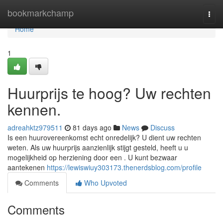
Home
bookmarkchamp
Togg
navi
Home
1
Huurprijs te hoog? Uw rechten
kennen.
adreahktz979511
81 days ago
News
Discuss
Is een huurovereenkomst echt onredelijk? U dient uw rechten
weten. Als uw huurprijs aanzienlijk stijgt gesteld, heeft u u
mogelijkheid op herziening door een . U kunt bezwaar
aantekenen
https://lewiswiuy303173.thenerdsblog.com/profile
Comments
Who Upvoted
Comments