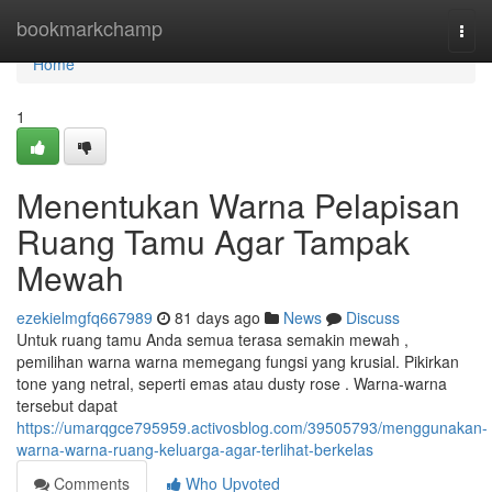
Home
bookmarkchamp
Togg
navi
Home
1
Menentukan Warna Pelapisan
Ruang Tamu Agar Tampak
Mewah
ezekielmgfq667989
81 days ago
News
Discuss
Untuk ruang tamu Anda semua terasa semakin mewah ,
pemilihan warna warna memegang fungsi yang krusial. Pikirkan
tone yang netral, seperti emas atau dusty rose . Warna-warna
tersebut dapat
https://umarqgce795959.activosblog.com/39505793/menggunakan-
warna-warna-ruang-keluarga-agar-terlihat-berkelas
Comments
Who Upvoted