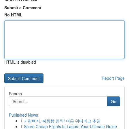
Submit a Comment
No HTML
HTML is disabled
Report Page
Search
Go
Published News
1
가평빠지, 짜릿함 만끽! 여름 워터파크 추천
1
Score Cheap Flights to Lagos: Your Ultimate Guide