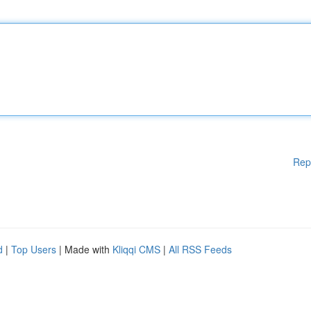
Rep
d
|
Top Users
| Made with
Kliqqi CMS
|
All RSS Feeds