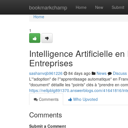
Home
bookmarkchamp
Home
New
Submit
Home
1
Intelligence Artificielle 
Entreprises
sashanvqb961226
84 days ago
News
Discuss
L'"adoption" de l'"apprentissage automatique" en Fran
"document" détaille les "points" clés à "prendre en c
https://nellpblg891370.answerblogs.com/41641816/intell
Comments
Who Upvoted
Comments
Submit a Comment