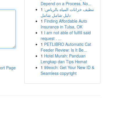
Depend on a Process, No...
1
تنظيف خزانات المياه بالرياض:
دليل شامل شامل
1
Finding Affordable Auto
Insurance in Tulsa, OK
1
I am not able of fulfill said
request . ...
1
PETLIBRO Automatic Cat
Feeder Review: Is It Be...
1
Hotel Murah: Panduan
Lengkap dan Tips Hemat
1
99exch: Get Your New ID &
ort Page
Seamless copyright