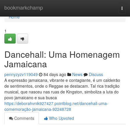
Home
bookmarkchamp
Togg
navi
Home
1
Dancehall: Uma Homenagem
Jamaicana
pennyzyzv119049
84 days ago
News
Discuss
A expressão jamaicana, vibrante e contagiante, é um caldeirão
de sentimentos, onde o Reggae se destacam. Tal rica tradição
musical, que nasceu nas ruas de Kingston, simboliza a luta do
povo jamaicano e sua busca
https://deborahvnik927427.pointblog.net/dancehall-uma-
comemoração-jamaicana-92248728
Comments
Who Upvoted