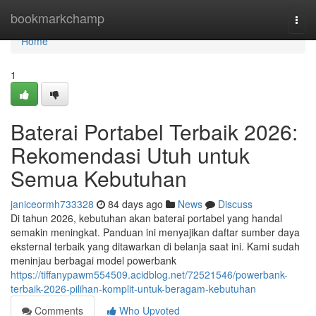
Home
bookmarkchamp
Togg
navi
Home
1
Baterai Portabel Terbaik 2026:
Rekomendasi Utuh untuk
Semua Kebutuhan
janiceormh733328
84 days ago
News
Discuss
Di tahun 2026, kebutuhan akan baterai portabel yang handal
semakin meningkat. Panduan ini menyajikan daftar sumber daya
eksternal terbaik yang ditawarkan di belanja saat ini. Kami sudah
meninjau berbagai model powerbank
https://tiffanypawm554509.acidblog.net/72521546/powerbank-
terbaik-2026-pilihan-komplit-untuk-beragam-kebutuhan
Comments
Who Upvoted