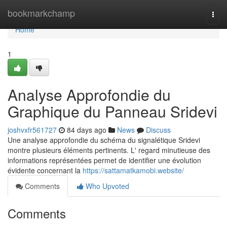
Home
bookmarkchamp
Togg
navi
Home
1
Analyse Approfondie du
Graphique du Panneau Sridevi
joshvxfr561727
84 days ago
News
Discuss
Une analyse approfondie du schéma du signalétique Sridevi
montre plusieurs éléments pertinents. L' regard minutieuse des
informations représentées permet de identifier une évolution
évidente concernant la
https://sattamatkamobi.website/
Comments
Who Upvoted
Comments