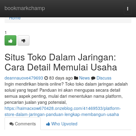
Home
bookmarkchamp
Togg
navi
Home
1
Situs Toko Dalam Jaringan:
Cara Detail Memulai Usaha
deannauove479693
83 days ago
News
Discuss
Ingin mendirikan bisnis online? Toko toko dalam jaringan adalah
solusi yang tepat! Panduan ini akan mengupas secara detail
semua aspek penting, mulai dari menentukan nama platform,
pencarian jualan yang potensial,
https://haimacxow670428.onzeblog.com/41469533/platform-
store-dalam-jaringan-panduan-lengkap-membangun-usaha
Comments
Who Upvoted