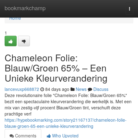
Home
bookmarkchamp
Togg
navi
Home
1
Chameleon Folie:
Blauw/Groen 65% – Een
Unieke Kleurverandering
lancevuxp668872
84 days ago
News
Discuss
Deze revolutionaire folie "Chameleon Folie: Blauw/Groen 65%"
bezit een spectaculaire kleurverandering die werkelijk is. Met een
mix van zestig-vijf procent Blauw/Groen tint, verschuift deze
prachtige verf
https://hypebookmarking.com/story21167137/chameleon-folie-
blauw-groen-65-een-unieke-kleurverandering
Comments
Who Upvoted