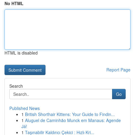
No HTML
HTML is disabled
Report Page
Search
Go
Published News
1
British Shorthair Kittens: Your Guide to Findin...
1
Aluguel de Caminhão Munck em Manaus: Agende
Já!
1
Taşınabilir Kaldırıcı Çekici : Hızlı Kri...