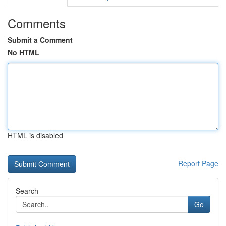
Comments
Submit a Comment
No HTML
HTML is disabled
Report Page
Search
Go