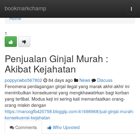
Home
bookmarkchamp
Togg
navi
Home
1
Penjualan Ginjal Murah :
Akibat Kejahatan
poppycwbo567802
84 days ago
News
Discuss
Fenomena perdagangan ginjal ilegal yang marak akhir-akhir ini
menimbulkan konsekuensi yang mengkhawatirkan bagi korban
yang terlibat. Modus keji ini sering kali memanfaatkan orang-
orang miskin dengan
https://marcogfb420758.bloggip.com/41698968/jual-ginjal-murah-
konsekuensi-kejahatan
Comments
Who Upvoted