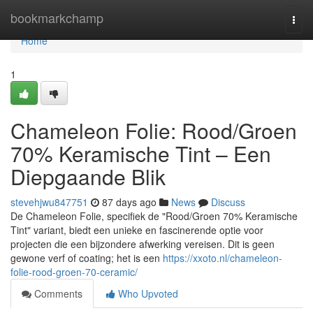
Home
bookmarkchamp
Togg
navi
Home
1
Chameleon Folie: Rood/Groen
70% Keramische Tint – Een
Diepgaande Blik
stevehjwu847751
87 days ago
News
Discuss
De Chameleon Folie, specifiek de "Rood/Groen 70% Keramische
Tint" variant, biedt een unieke en fascinerende optie voor
projecten die een bijzondere afwerking vereisen. Dit is geen
gewone verf of coating; het is een
https://xxoto.nl/chameleon-
folie-rood-groen-70-ceramic/
Comments
Who Upvoted