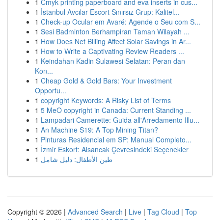
1
Cmyk printing paperboard and eva inserts in cus...
1
İstanbul Avcılar Escort Sınırsız Grup: Kalitel...
1
Check-up Ocular em Avaré: Agende o Seu com S...
1
Sesi Badminton Berhampiran Taman Wilayah ...
1
How Does Net Billing Affect Solar Savings in Ar...
1
How to Write a Captivating Review Readers ...
1
Keindahan Kadin Sulawesi Selatan: Peran dan
Kon...
1
Cheap Gold & Gold Bars: Your Investment
Opportu...
1
copyright Keywords: A Risky List of Terms
1
5 MeO copyright in Canada: Current Standing ...
1
Lampadari Camerette: Guida all'Arredamento Illu...
1
An Machine S19: A Top Mining Titan?
1
Pinturas Residencial em SP: Manual Completo...
1
İzmir Eskort: Alsancak Çevresindeki Seçenekler
1
طين الأطفال: دليل شامل
Copyright © 2026 |
Advanced Search
|
Live
|
Tag Cloud
|
Top