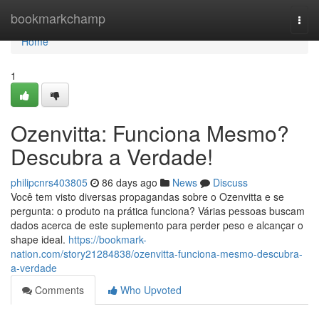
Home
bookmarkchamp
Togg
navi
Home
1
Ozenvitta: Funciona Mesmo?
Descubra a Verdade!
philipcnrs403805
86 days ago
News
Discuss
Você tem visto diversas propagandas sobre o Ozenvitta e se
pergunta: o produto na prática funciona? Várias pessoas buscam
dados acerca de este suplemento para perder peso e alcançar o
shape ideal.
https://bookmark-
nation.com/story21284838/ozenvitta-funciona-mesmo-descubra-
a-verdade
Comments
Who Upvoted