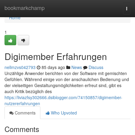
Home
bookmarkchamp
Togg
navi
Home
1
Digimember Erfahrungen
nellmzvs042793
85 days ago
News
Discuss
Unzählige Anwender berichten von der Software mit gemischten
Gefühlen. Während einige von der anschaulichen Bedienung und
der vielseitigen Gestaltungsmöglichkeiten erfreut sind, gibt es
auch Kritik bezüglich des
https://liviazfsy302666.dsiblogger.com/74150857/digimember-
nutzererfahrungen
Comments
Who Upvoted
Comments