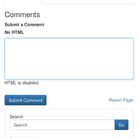
Comments
Submit a Comment
No HTML
HTML is disabled
Report Page
Search
Go