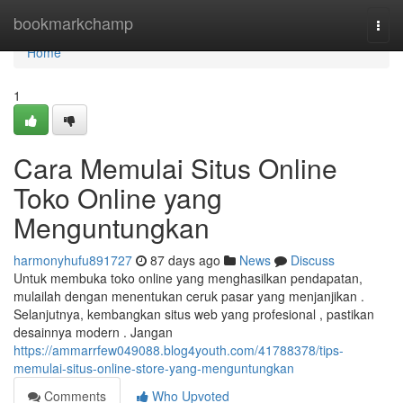
Home
bookmarkchamp
Togg
navi
Home
1
Cara Memulai Situs Online
Toko Online yang
Menguntungkan
harmonyhufu891727
87 days ago
News
Discuss
Untuk membuka toko online yang menghasilkan pendapatan,
mulailah dengan menentukan ceruk pasar yang menjanjikan .
Selanjutnya, kembangkan situs web yang profesional , pastikan
desainnya modern . Jangan
https://ammarrfew049088.blog4youth.com/41788378/tips-
memulai-situs-online-store-yang-menguntungkan
Comments
Who Upvoted