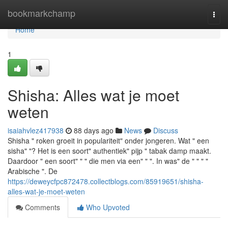
Home
bookmarkchamp
Togg
navi
Home
1
Shisha: Alles wat je moet
weten
isaiahvlez417938
88 days ago
News
Discuss
Shisha " roken groeit in populariteit" onder jongeren. Wat " een
sisha" "? Het is een soort" authentiek" pijp " tabak damp maakt.
Daardoor " een soort" " " die men via een" " ". In was" de " " " "
Arabische ". De
https://deweycfpc872478.collectblogs.com/85919651/shisha-
alles-wat-je-moet-weten
Comments
Who Upvoted