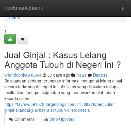
Home
bookmarkchamp
Togg
navi
Home
1
Jual Ginjal : Kasus Lelang
Anggota Tubuh di Negeri Ini ?
orlandoonka943664
87 days ago
News
Discuss
Belakangan sedang terungkap informasi mengenai lelang ginjal
secara terlarang di negeri ini . Aktivitas yang dilakukan diduga
melibatkan jaringan kejahatan yang menawarkan alat tubuh
kepada calon
https://fayrsvo591578.targetblogs.com/41588276/penjualan-
ginjal-skandal-jual-beli-alat-tubuh-di-indonesia
Comments
Who Upvoted