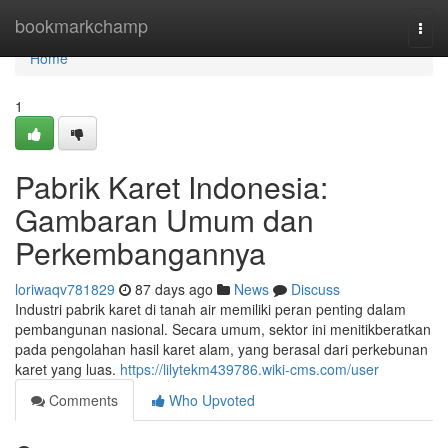
Home
bookmarkchamp
Togg
navi
Home
1
Pabrik Karet Indonesia:
Gambaran Umum dan
Perkembangannya
loriwaqv781829
87 days ago
News
Discuss
Industri pabrik karet di tanah air memiliki peran penting dalam
pembangunan nasional. Secara umum, sektor ini menitikberatkan
pada pengolahan hasil karet alam, yang berasal dari perkebunan
karet yang luas.
https://lilytekm439786.wiki-cms.com/user
Comments
Who Upvoted