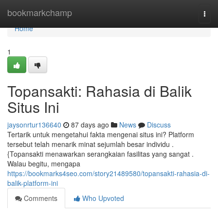
Home
bookmarkchamp
Togg
navi
Home
1
Topansakti: Rahasia di Balik
Situs Ini
jaysonrtur136640
87 days ago
News
Discuss
Tertarik untuk mengetahui fakta mengenai situs ini? Platform
tersebut telah menarik minat sejumlah besar individu .
{Topansakti menawarkan serangkaian fasilitas yang sangat .
Walau begitu, mengapa
https://bookmarks4seo.com/story21489580/topansakti-rahasia-di-
balik-platform-ini
Comments
Who Upvoted