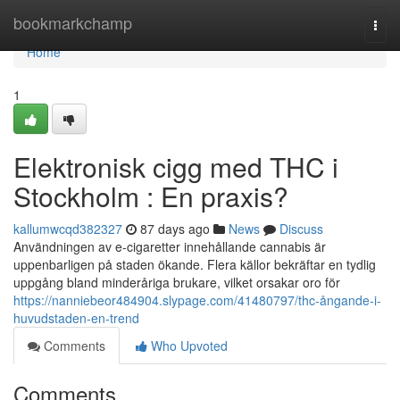
Home
bookmarkchamp
Togg
navi
Home
1
Elektronisk cigg med THC i
Stockholm : En praxis?
kallumwcqd382327
87 days ago
News
Discuss
Användningen av e-cigaretter innehållande cannabis är
uppenbarligen på staden ökande. Flera källor bekräftar en tydlig
uppgång bland minderåriga brukare, vilket orsakar oro för
https://nanniebeor484904.slypage.com/41480797/thc-ångande-i-
huvudstaden-en-trend
Comments
Who Upvoted
Comments