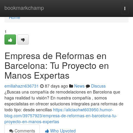
Home
bookmarkchamp
Togg
navi
Home
1
Empresa de Reformas en
Barcelona: Tu Proyecto en
Manos Expertas
emiliahazn636731
87 days ago
News
Discuss
¿Buscas una compañía de remodelaciones en Barcelona que
haga realidad tu visión? En nuestra compañía , somos
especialistas en ofrecer soluciones integrales para reformas de
todo tipo: desde sencillas
https://aliciaohwt603950.humor-
blog.com/39757923/empresa-de-reformas-en-barcelona-tu-
proyecto-en-manos-expertas
Comments
Who Upvoted