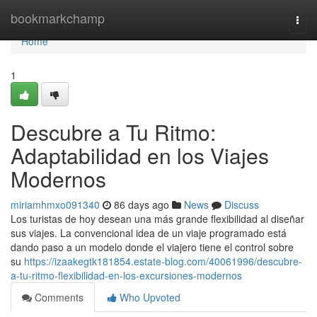
Home
bookmarkchamp
Togg
navi
Home
1
Descubre a Tu Ritmo:
Adaptabilidad en los Viajes
Modernos
miriamhmxo091340
86 days ago
News
Discuss
Los turistas de hoy desean una más grande flexibilidad al diseñar
sus viajes. La convencional idea de un viaje programado está
dando paso a un modelo donde el viajero tiene el control sobre
su
https://izaakegtk181854.estate-blog.com/40061996/descubre-
a-tu-ritmo-flexibilidad-en-los-excursiones-modernos
Comments
Who Upvoted