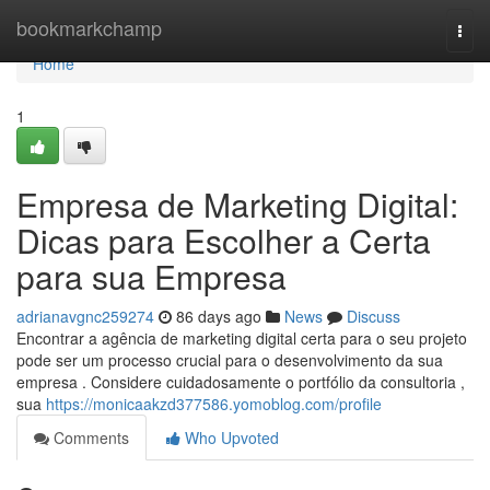
Home
bookmarkchamp
Togg
navi
Home
1
Empresa de Marketing Digital:
Dicas para Escolher a Certa
para sua Empresa
adrianavgnc259274
86 days ago
News
Discuss
Encontrar a agência de marketing digital certa para o seu projeto
pode ser um processo crucial para o desenvolvimento da sua
empresa . Considere cuidadosamente o portfólio da consultoria ,
sua
https://monicaakzd377586.yomoblog.com/profile
Comments
Who Upvoted