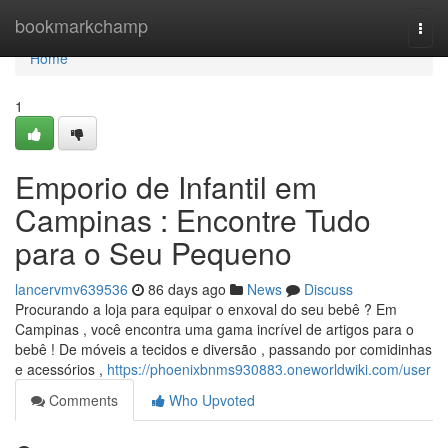
Home
bookmarkchamp
Togg
navi
Home
1
Emporio de Infantil em
Campinas : Encontre Tudo
para o Seu Pequeno
lancervmv639536
86 days ago
News
Discuss
Procurando a loja para equipar o enxoval do seu bebê ? Em
Campinas , você encontra uma gama incrível de artigos para o
bebê ! De móveis a tecidos e diversão , passando por comidinhas
e acessórios ,
https://phoenixbnms930883.oneworldwiki.com/user
Comments
Who Upvoted