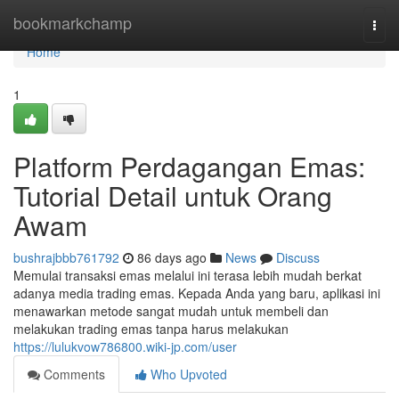
Home
bookmarkchamp
Togg
navi
Home
1
Platform Perdagangan Emas:
Tutorial Detail untuk Orang
Awam
bushrajbbb761792
86 days ago
News
Discuss
Memulai transaksi emas melalui ini terasa lebih mudah berkat
adanya media trading emas. Kepada Anda yang baru, aplikasi ini
menawarkan metode sangat mudah untuk membeli dan
melakukan trading emas tanpa harus melakukan
https://lulukvow786800.wiki-jp.com/user
Comments
Who Upvoted