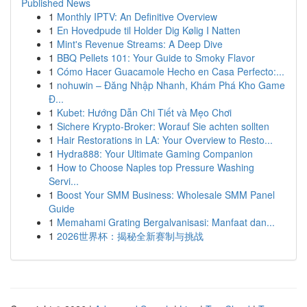
Published News
1
Monthly IPTV: An Definitive Overview
1
En Hovedpude til Holder Dig Kølig I Natten
1
Mint's Revenue Streams: A Deep Dive
1
BBQ Pellets 101: Your Guide to Smoky Flavor
1
Cómo Hacer Guacamole Hecho en Casa Perfecto:...
1
nohuwin – Đăng Nhập Nhanh, Khám Phá Kho Game
Đ...
1
Kubet: Hướng Dẫn Chi Tiết và Mẹo Chơi
1
Sichere Krypto-Broker: Worauf Sie achten sollten
1
Hair Restorations in LA: Your Overview to Resto...
1
Hydra888: Your Ultimate Gaming Companion
1
How to Choose Naples top Pressure Washing
Servi...
1
Boost Your SMM Business: Wholesale SMM Panel
Guide
1
Memahami Grating Bergalvanisasi: Manfaat dan...
1
2026世界杯：揭秘全新赛制与挑战