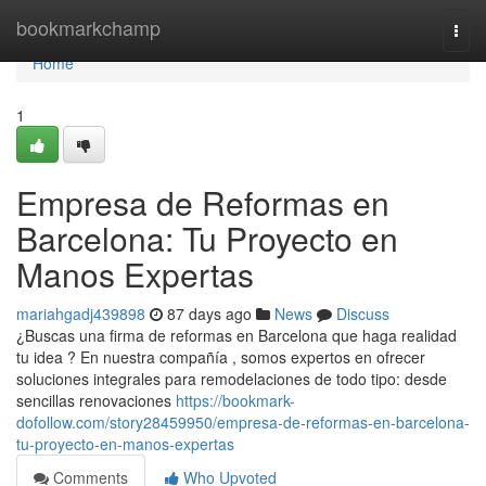
Home
bookmarkchamp
Togg
navi
Home
1
Empresa de Reformas en
Barcelona: Tu Proyecto en
Manos Expertas
mariahgadj439898
87 days ago
News
Discuss
¿Buscas una firma de reformas en Barcelona que haga realidad
tu idea ? En nuestra compañía , somos expertos en ofrecer
soluciones integrales para remodelaciones de todo tipo: desde
sencillas renovaciones
https://bookmark-
dofollow.com/story28459950/empresa-de-reformas-en-barcelona-
tu-proyecto-en-manos-expertas
Comments
Who Upvoted