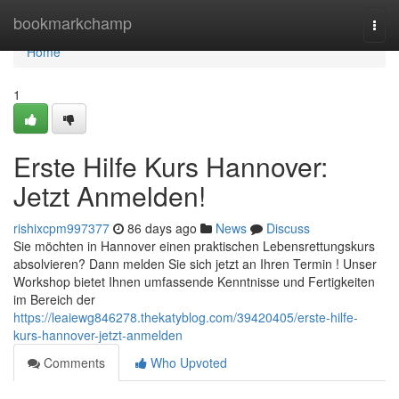
Home
bookmarkchamp
Togg
navi
Home
1
Erste Hilfe Kurs Hannover:
Jetzt Anmelden!
rishixcpm997377
86 days ago
News
Discuss
Sie möchten in Hannover einen praktischen Lebensrettungskurs
absolvieren? Dann melden Sie sich jetzt an Ihren Termin ! Unser
Workshop bietet Ihnen umfassende Kenntnisse und Fertigkeiten
im Bereich der
https://leaiewg846278.thekatyblog.com/39420405/erste-hilfe-
kurs-hannover-jetzt-anmelden
Comments
Who Upvoted