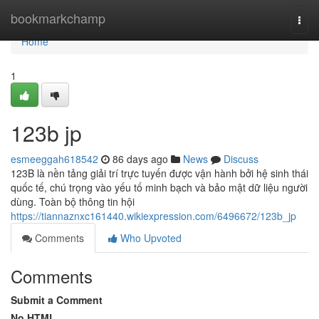
Home
bookmarkchamp
Togg
navi
Home
1
123b jp
esmeeggah618542
86 days ago
News
Discuss
123B là nền tảng giải trí trực tuyến được vận hành bởi hệ sinh thái
quốc tế, chú trọng vào yếu tố minh bạch và bảo mật dữ liệu người
dùng. Toàn bộ thông tin hội
https://tiannaznxc161440.wikiexpression.com/6496672/123b_jp
Comments
Who Upvoted
Comments
Submit a Comment
No HTML