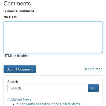
Comments
Submit a Comment
No HTML
HTML is disabled
Report Page
Search
Go
Published News
1
Top Mattress Stores in the United States