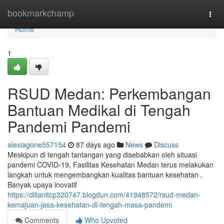
Home
bookmarkchamp
Togg
navi
Home
1
RSUD Medan: Perkembangan
Bantuan Medikal di Tengah
Pandemi Pandemi
alexiagone557154
87 days ago
News
Discuss
Meskipun di tengah tantangan yang disebabkan oleh situasi
pandemi COVID-19, Fasilitas Kesehatan Medan terus melakukan
langkah untuk mengembangkan kualitas bantuan kesehatan .
Banyak upaya inovatif
https://dillanitcp320747.blogdun.com/41948572/rsud-medan-
kemajuan-jasa-kesehatan-di-tengah-masa-pandemi
Comments
Who Upvoted