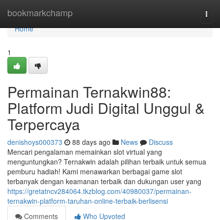
Home
bookmarkchamp
Togg
navi
Home
1
Permainan Ternakwin88:
Platform Judi Digital Unggul &
Terpercaya
denishoys000373
88 days ago
News
Discuss
Mencari pengalaman memainkan slot virtual yang
menguntungkan? Ternakwin adalah pilihan terbaik untuk semua
pemburu hadiah! Kami menawarkan berbagai game slot
terbanyak dengan keamanan terbaik dan dukungan user yang
https://gretatncv284064.tkzblog.com/40980037/permainan-
ternakwin-platform-taruhan-online-terbaik-berlisensi
Comments
Who Upvoted