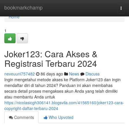
Home
bookmarkchamp
Togg
navi
Home
1
Joker123: Cara Akses &
Registrasi Terbaru 2024
neveuuni757482
86 days ago
News
Discuss
Ingin mengetahui metode akses ke Platform Joker123 dan ingin
mendaftar diri di tahun 2024? Panduan ini akan membahas
secara detail proses mengakses akun Anda yang telah dimiliki
atau membantu Anda untuk
https://nicolasicgh306141.blogsvila.com/41565160/joker123-cara-
copyright-daftar-terbaru-2024
Comments
Who Upvoted