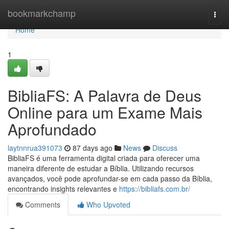
Home
bookmarkchamp
Togg
navi
Home
1
BibliaFS: A Palavra de Deus
Online para um Exame Mais
Aprofundado
laytnnrua391073
87 days ago
News
Discuss
BibliaFS é uma ferramenta digital criada para oferecer uma
maneira diferente de estudar a Bíblia. Utilizando recursos
avançados, você pode aprofundar-se em cada passo da Bíblia,
encontrando insights relevantes e
https://bibliafs.com.br/
Comments
Who Upvoted