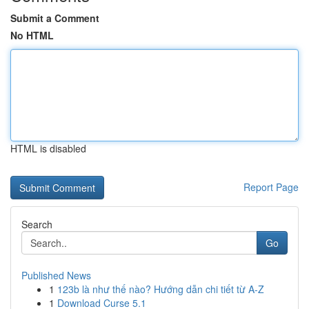
Submit a Comment
No HTML
HTML is disabled
Report Page
Search
Go
Published News
1
123b là như thế nào? Hướng dẫn chi tiết từ A-Z
1
Download Curse 5.1