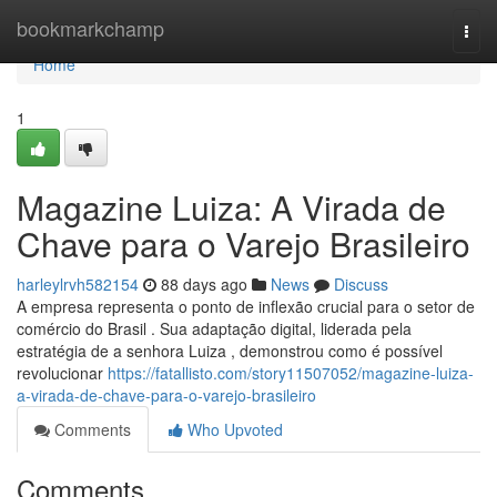
Home
bookmarkchamp
Togg
navi
Home
1
Magazine Luiza: A Virada de
Chave para o Varejo Brasileiro
harleylrvh582154
88 days ago
News
Discuss
A empresa representa o ponto de inflexão crucial para o setor de
comércio do Brasil . Sua adaptação digital, liderada pela
estratégia de a senhora Luiza , demonstrou como é possível
revolucionar
https://fatallisto.com/story11507052/magazine-luiza-
a-virada-de-chave-para-o-varejo-brasileiro
Comments
Who Upvoted
Comments