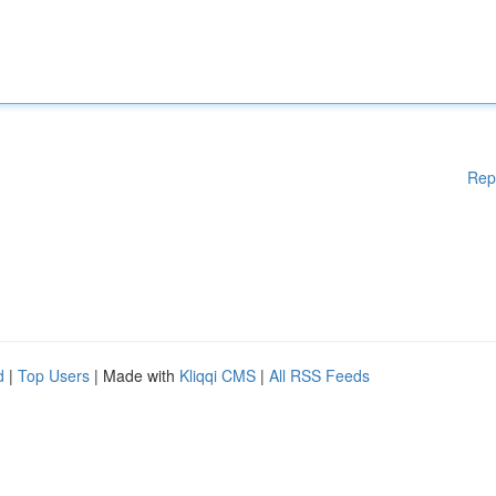
Rep
d
|
Top Users
| Made with
Kliqqi CMS
|
All RSS Feeds