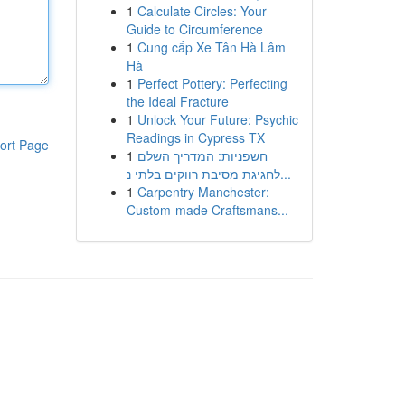
1
Calculate Circles: Your
Guide to Circumference
1
Cung cấp Xe Tân Hà Lâm
Hà
1
Perfect Pottery: Perfecting
the Ideal Fracture
1
Unlock Your Future: Psychic
Readings in Cypress TX
ort Page
1
חשפניות: המדריך השלם
לחגיגת מסיבת רווקים בלתי נ...
1
Carpentry Manchester:
Custom-made Craftsmans...