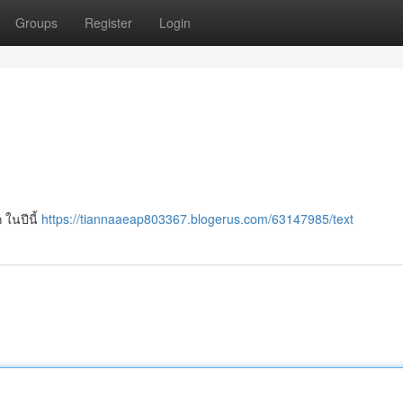
Groups
Register
Login
 ในปีนี้
https://tiannaaeap803367.blogerus.com/63147985/text